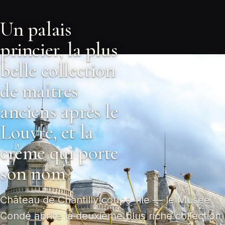
Un palais
princier, la plus
belle collection
de maîtres
anciens après le
Louvre, et la
crème qui porte
son nom
Château de Chantilly coupe-file — le Musée
Condé abrite la deuxième plus riche collection