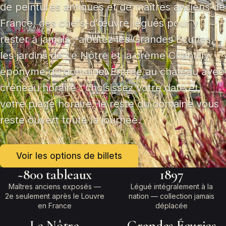
de peintures antiques et de maîtres anciens de
France, des chefs-d’œuvre légués pour y
rester à jamais ; ajoutez les Grandes Écuries,
les jardins de Le Nôtre et la crème Chantilly
éponyme du domaine. Entrée au château avec
créneau horaire : choisissez votre date et
votre plage horaire, le reste du domaine vous
reste ouvert toute la journée.
Voir les options de billets
~800 tableaux
1897
Maîtres anciens exposés —
Légué intégralement à la
2e seulement après le Louvre
nation — collection jamais
en France
déplacée
Le Nôtre
Grandes Écuries