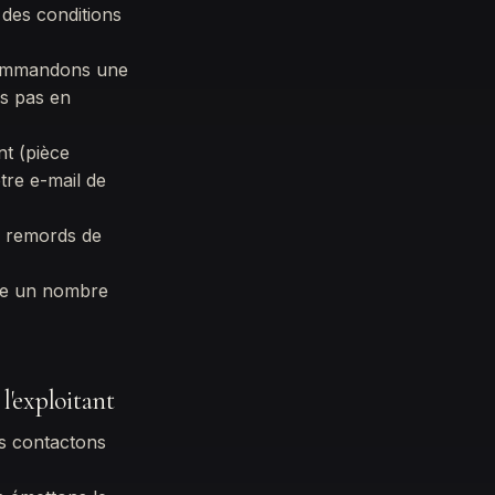
des conditions
ecommandons une
ns pas en
nt (pièce
tre e-mail de
« remords de
re un nombre
'exploitant
us contactons