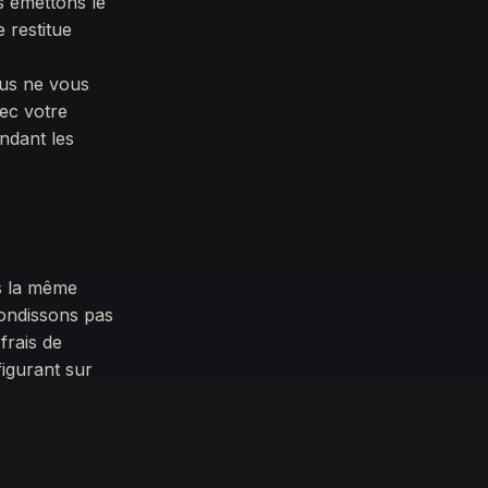
s émettons le
 restitue
ous ne vous
ec votre
ndant les
s la même
rondissons pas
frais de
igurant sur