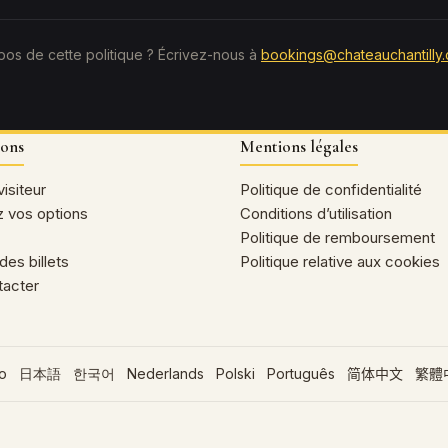
pos de cette politique ? Écrivez-nous à
bookings@chateauchantilly
ions
Mentions légales
isiteur
Politique de confidentialité
 vos options
Conditions d’utilisation
Politique de remboursement
des billets
Politique relative aux cookies
tacter
no
日本語
한국어
Nederlands
Polski
Português
简体中文
繁體