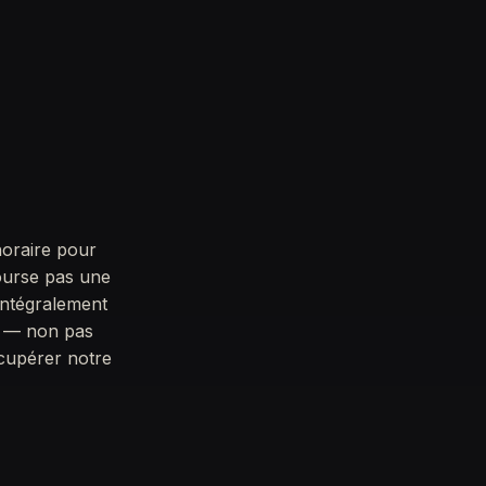
horaire pour
bourse pas une
intégralement
us — non pas
cupérer notre