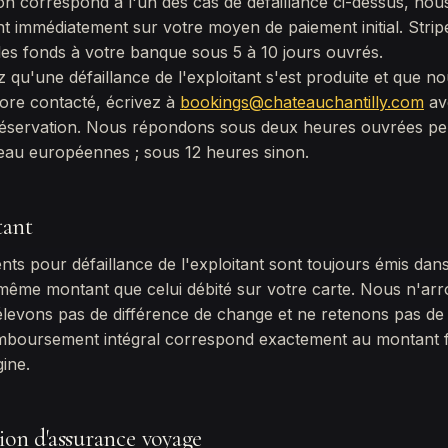
tion correspond à l'un des cas de défaillance ci-dessus, nou
immédiatement sur votre moyen de paiement initial. Stripe
es fonds à votre banque sous 5 à 10 jours ouvrés.
z qu'une défaillance de l'exploitant s'est produite et que n
ore contacté, écrivez à
bookings@chateauchantilly.com
av
réservation. Nous répondons sous deux heures ouvrées pe
eau européennes ; sous 12 heures sinon.
tant
s pour défaillance de l'exploitant sont toujours émis dan
 même montant que celui débité sur votre carte. Nous n'ar
rélevons pas de différence de change et ne retenons pas de 
emboursement intégral correspond exactement au montant f
gine.
n d'assurance voyage