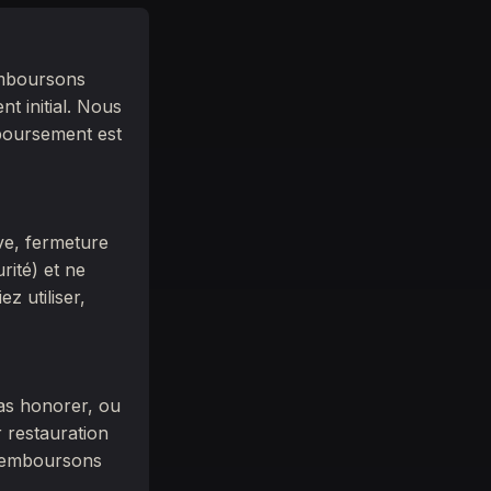
emboursons
t initial. Nous
boursement est
ève, fermeture
rité) et ne
z utiliser,
as honorer, ou
 restauration
 remboursons