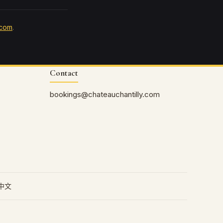
.com
.
Contact
bookings@chateauchantilly.com
中文