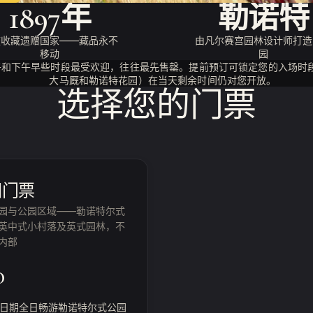
1897年
勒诺特
座收藏遗赠国家——藏品永不
由凡尔赛宫园林设计师打造
移动
园
午和下午早些时段最受欢迎，往往最先售罄。提前预订可锁定您的入场时
大马厩和勒诺特花园）在当天剩余时间仍对您开放。
选择您的门票
园门票
园与公园区域——勒诺特尔式
英中式小村落及英式园林，不
内部
0
日期全日畅游勒诺特尔式公园