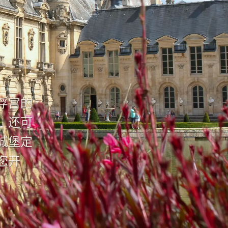
浮宫的
；还可
城堡定
您开