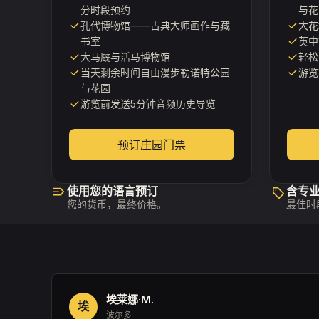
分时段预约
与花
孔代博物馆——古典大师画作与藏
大花
书室
英中
大马厩与活马博物馆
轻松
当天剩余时间自由漫步勒诺特公园
游览
与花园
游览前发送5分钟音频历史导览
预订庄园门票
使用您的语言预订
含专
您的货币，最终价格。
最佳时
埃莱娜·M.
埃
波尔多