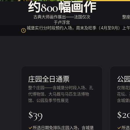
约800幅画作
古典大师画作展出——法国仅次
整
于卢浮宫
城堡实行分时段预约入场，周末及旺季（4月至9月）上
庄园全日通票
公
整个庄园——含城堡分时段入场、孔
仅限花
代博物馆、大马厩与马匹生活博物
花坛、
馆、公园及季节性展览
含城堡
$39
$2
所选日期免排队庄园入场，含城堡
所选