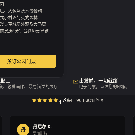
园
坛、大运河及水景设施
式小村落与英式园林
漫步至城堡外观及大马厩
前发送5分钟音频历史导览
预订公园门票
业贴士
出发前，一切就绪
段、必看画作、最易错过的展厅
电子门票，直达您的邮箱。
4.8
来自 96 已验证旅客
丹尼尔·R.
丹
曼彻斯特