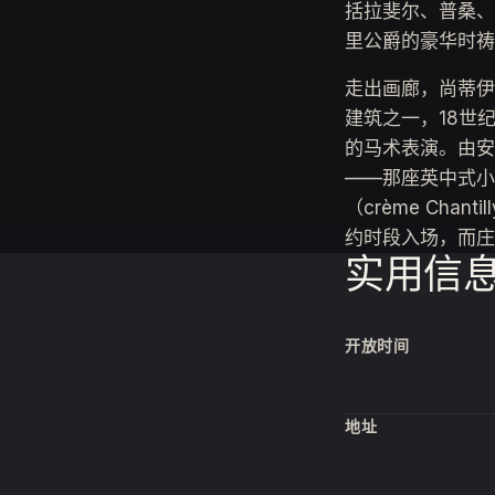
括拉斐尔、普桑、
里公爵的豪华时祷
走出画廊，尚蒂伊是
建筑之一，18世
的马术表演。由安
——那座英中式小
（crème Ch
约时段入场，而庄
实用信
开放时间
地址