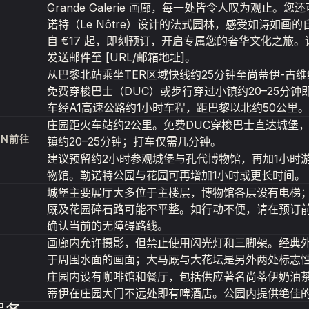
Grande Galerie 画廊，每一处皆令人叹为观止。
诺特（Le Nôtre）设计的法式园林，感受如诗如画
自 €17 起，即刻预订，开启专属您的奢华文化之旅
发送邮件至 [URL/邮箱地址]。
从巴黎北站乘坐TER区域快线约25分钟至尚蒂伊-古
免费穿梭巴士（DUC）或步行穿过小镇约20–25分
车经A1高速公路约1小时车程，距巴黎以北约50公里。
庄园距火车站约2公里。免费DUC穿梭巴士直达城堡
ION前往
镇约20–25分钟；打车仅需几分钟。
建议预留约2小时参观城堡与孔代博物馆，再加1小时
物馆。勒诺特公园与花园可再增加1小时或更长时间。
城堡主要展厅大多位于主楼层，博物馆各层设有电梯
厩及花园碎石路可能不平整。如行动不便，请在预订
确认当前的无障碍路线。
画廊内允许摄影，但禁止使用闪光灯和三脚架。经典
于周围水面的画面；大马厩与大花坛是另外两处标志
庄园内设有咖啡馆和餐厅，包括供应著名尚蒂伊奶油
蒂伊在庄园大门不远处即有啤酒店。公园内提供绝佳