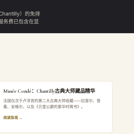
hantilly）的免排
服务费已包含在显
Musée Condé：Chantilly古典大师藏品精华
法国仅次于卢浮宫的第二大古典大师收藏——拉斐尔、普
桑、安格尔，以及《贝里公爵的豪华时祷书》。
阅读指南 →