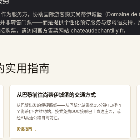
服务
ickets 作为服务方，协助国际游客购买尚蒂伊城堡（Domaine de C
并非转售门票——而是提供个性化预订服务与您母语支持，
票，请访问官方售票网站 chateaudechantilly.fr。
的实用指南
从巴黎前往尚蒂伊城堡的交通方式
从巴黎出发的便捷路线——从巴黎北站乘坐25分钟TER列车
至尚蒂伊-古维约站，换乘免费DUC接驳巴士直达庄园，或
经A1高速公路自驾前往。
阅读指南 →