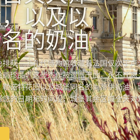
藏，以及以
命名的奶油
免排队——孔代博物馆收藏着法国仅次于卢
绘画珍品，这些杰作被遗赠于此，永不迁离
、勒诺特花园以及城堡同名的尚蒂伊奶油。
择您的日期和时间段，城堡其余区域全天对