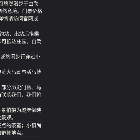
您还可悠然漫步于由勒
的自然意境。门票价格
。详情请访问官网或
维约站，出站后搭乘
钟即可抵达庄园。自驾
，或悠闲步行穿过小
游览大马厩与活马博
；部分历史门槛、马
前联系我们，我们将
外景拍摄为城堡倒映
性景观。
茶点的茶室；小镇尚
的野餐地点。