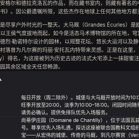
安格尔和德拉克洛瓦的作品，而在藏书室内，则藏有著名的
书》。因公爵遗嘱所限，这些杰作在地球上任何其他地方都
尽享户外时光的一整天。大马厩（Grandes Écuries）
纪以王侯气度拔地而起，如今是活态马术博物馆的所在地，穹
德烈·勒诺特尔设计的园林，以规整花坛、悠长大运河以及
村落曾为凡尔赛的玛丽·安托瓦内特带来灵感。正是在这里，
antilly）得名，为这座被列为历史古迹的法式大宅添上一抹甜
园其余区域全天任您畅游。
息
每日开放（周二除外）。城堡与大马厩开放时间为10:00
旺季开放至20:00，淡季为10:00–18:00。闭园时
请务必确认。提供免排队优先入场服务。
尚蒂伊庄园（Domaine de Chantilly），位于法国
号。尊享优先入场礼遇，探访这座被联合国教科文组
宝——从宏伟的城堡、传奇的马厩，到凡尔赛宫（Versa