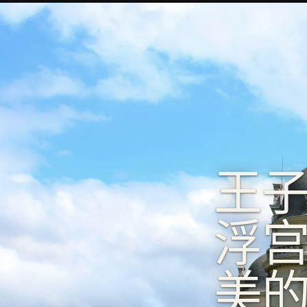
王
浮
美