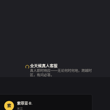
全天候真人客服
真人即时响应——无论何时何地，跨越时
区，有问必答。
索菲亚·B.
索
米兰