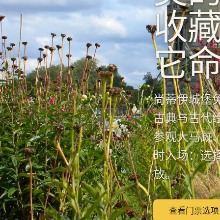
收
它
尚蒂伊城堡
古典与古代
参观大马厩
时入场：选
放。
查看门票选项