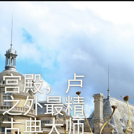
子宫殿，卢
宫之外最精
的古典大师