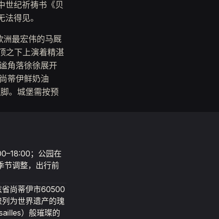
中世纪祈祷书《贝
无法得见。
是欧洲最宏伟的马厩
顶之下上演着精湛
静谧角落徐徐展开
尚蒂伊鲜奶油
蜜注脚。城堡需按预
–18:00；公园在
间随季节调整，出行前
瓦兹省尚蒂伊市60500
织列为世界遗产的瑰
illes）般璀璨的