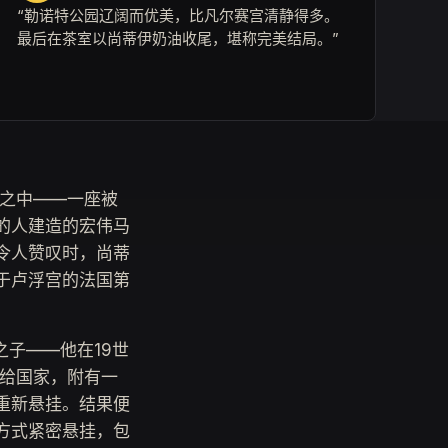
“勒诺特公园辽阔而优美，比凡尔赛宫清静得多。
最后在茶室以尚蒂伊奶油收尾，堪称完美结局。”
林之中——一座被
的人建造的宏伟马
令人赞叹时，尚蒂
于卢浮宫的法国第
之子——他在19世
赠给国家，附有一
重新悬挂。结果便
列方式紧密悬挂，包