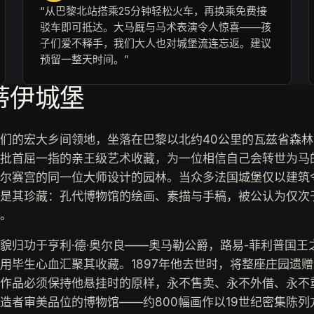
“从巴黎北站搭乘25分钟轻松火车，再换乘免费接
驳车即可抵达。大马厩与马术表演令人惊喜——孩
子们爱不释手，我们大人也对城堡流连忘返。建议
预留一整天时间。”
蒂伊城堡
们的宏大乡间领地，坐落在巴黎以北约40公里的瓦兹省森
批首屈一指的亲王级艺术收藏，为一位相信自己会转世为马
尔赛宫的同一位大师设计的园林。当众多法国城堡仅以建筑
是其珍藏：孔代博物馆的绘画、素描与手稿，被公认为仅次
。
貌归功于亨利·德·奥尔良——奥马勒公爵，路易-菲利普国王
用毕生心血汇聚其收藏。1897年他去世时，将整座庄园遗
作品必须保持他悬挂时的原样，永不售卖、永不外借、永不
造者审美品位的博物馆——约800幅画作以19世纪密集陈