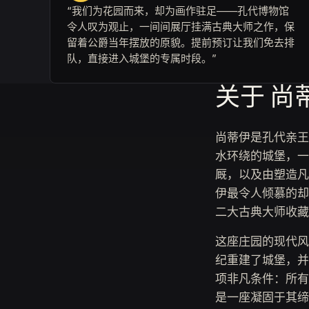
“我们为花园而来，却为画作驻足——孔代博物馆
令人叹为观止，一间间展厅挂满古典大师之作，保
留着公爵当年摆放的原貌。提前预订让我们免去排
队，直接进入城堡的专属时段。”
关于 尚
尚蒂伊是孔代亲王
水环绕的城堡，一
厩，以及由塑造凡
伊最令人倾慕的却
二大古典大师收藏
这座庄园的现代风
纪重建了城堡，并
项非凡条件：所有
是一座凝固于其缔