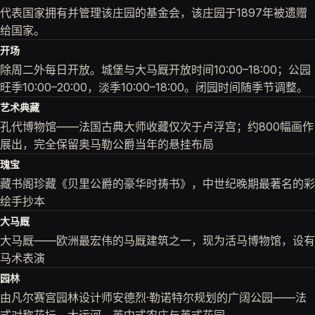
代表国家拥有并管理该庄园的基金会，该庄园于1897年被遗赠
给国家。
开场
除周二外每日开放。城堡与大马厩开放时间10:00–18:00；公园
旺季10:00–20:00，淡季10:00–18:00。闭园时间随季节调整。
艺术典藏
孔代博物馆——法国古典大师收藏仅次于卢浮宫；约800幅画作
展出，完全保留奥马勒公爵当年的悬挂布局
瑰宝
藏书阁珍藏《贝里公爵的豪华时祷书》，中世纪晚期最著名的彩
绘手抄本
大马厩
大马厩——欧洲最宏伟的马厩建筑之一，现为活马博物馆，设有
马术表演
园林
由凡尔赛宫园林设计师安德烈·勒诺特尔规划的广阔公园——法