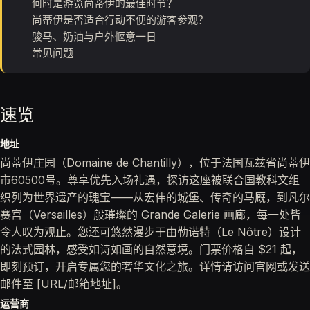
何时是游览尚蒂伊的最佳时节？
尚蒂伊是否适合行动不便的游客参观？
骏马、奶油与户外惬意一日
常见问题
速览
地址
尚蒂伊庄园（Domaine de Chantilly），位于法国瓦兹省尚蒂伊
市60500号。尊享优先入场礼遇，探访这座被联合国教科文组
织列为世界遗产的瑰宝——从宏伟的城堡、传奇的马厩，到凡尔
赛宫（Versailles）般璀璨的 Grande Galerie 画廊，每一处皆
令人叹为观止。您还可悠然漫步于由勒诺特（Le Nôtre）设计
的法式园林，感受如诗如画的自然意境。门票价格自
$21
起，
即刻预订，开启专属您的奢华文化之旅。详情请访问官网或发送
邮件至 [URL/邮箱地址]。
运营商