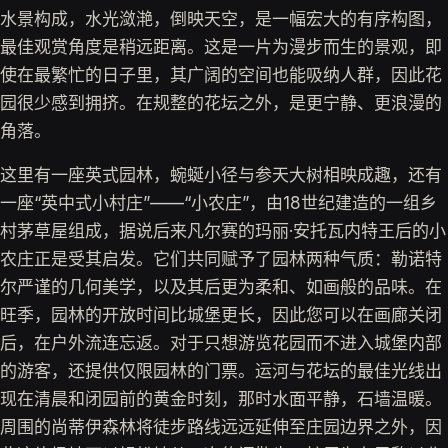
水景构成，水光潋滟，倒映天空，是一幅宏大的有序构图，
最佳观赏角度是稍远距离。这是一片为漫步而生的景观，即
使在最繁忙的日子里，其广阔的空间也能吸纳人群，因此花
园很少感到拥挤。在规整的花坛之外，是更宁静、更浪漫的
角落。
这里有一座英式园林，蜿蜒小径与参天大树相映成趣，还有
一座“英中式小村庄”——“小农庄”，由18世纪建造的一组乡
村茅草屋组成，据说后来凡尔赛的玛丽·安托瓦内特王后的小
农庄正是受其启发。它们共同赋予了园林两种气质：勒诺特
尔严谨的几何美学，以及其后更为柔和、如画般的品味。在
旺季，园林的开放时间比城堡更长，因此您可以在画廊关闭
后，在户外流连忘返。对于只想游览花园而不进入城堡内部
的游客，还提供仅限园林的门票。运河与花坛的最佳光线出
现在清晨和闭园前的黄金时刻，那时水面平静，石墙温暖。
周围的尚蒂伊森林将徒步路线远远延伸至庄园边界之外，因