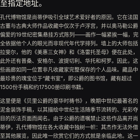
至指定地址。
孔代博物馆是尚蒂伊吸引全球艺术爱好者的原因。它在法国
古董与古典大师作品收藏中仅次于卢浮宫，并以奥马勒公爵
偏爱的19世纪密集悬挂方式陈列——画作一幅紧挨一幅，完
全依据他个人的眼光而非现代年代学排列。墙上的大师包括
拉斐尔，他的《美惠三女神》和《洛雷托圣母》便在此处，
此外还有普桑、安格尔、波提切利、华托和柯罗。因此，这
些画廊如同一位置非凡收藏家完整保存的个人品味。藏品中
最珍贵的瑰宝位于“藏书室”，即公爵的图书馆，藏有超过
1500份手稿和约17500册印刷书籍。
这里便是《贝里公爵的豪华时祷书》，晚期中世纪最著名的
泥金装饰手稿，以其描绘中世纪生活随季节流转的、光彩夺
目的历法页面而闻名。由于公爵的遗嘱禁止这些作品离开尚
蒂伊，孔代博物馆在各大收藏中独树一帜：其杰作无法外借
至其他展览，因此唯一欣赏它们的方式就是亲临此地。这一