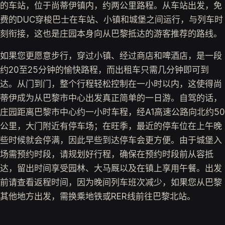
的车站，位于尚蒂伊镇内，约两公里路程。从车站出发，免
费的DUC穿梭巴士在车站、小镇和城堡之间运行，与列车时
刻衔接，这也是庄园本身向从巴黎抵达的游客推荐的路线。
如果您更愿意步行，穿过小镇、经过商店和啤酒店，是一段
约20至25分钟的愉快路程，而出租车只需几分钟即可到
达。从门到门，整个行程轻松控制在一小时以内，这使得尚
蒂伊成为从巴黎市中心出发真正简单的一日游。自驾的话，
庄园距离巴黎市中心约一小时车程，经A1高速公路向北约50
公里，大门附近有停车场；在旺季，最近的停车位在上午晚
些时候就会停满，因此早些到达停车会更方便。由于城堡入
场需预约时段，请规划好行程，确保在预约时段前从容抵
达，留出时间享受园林、大马厩以及在镇上享用午餐。出发
前请查看返程时间，因为晚间列车班次减少，如果您从巴黎
其他地方出发，需换乘地铁或RER线前往巴黎北站。