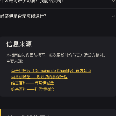
什么是尚蒂伊奶油？我能品尝吗？
尚蒂伊是否无障碍通行？
信息来源
本指南由礼宾团队撰写，每次更新时均与官方运营方核对。
主要来源：
尚蒂伊庄园（Domaine de Chantilly）官方站点
尚蒂伊城堡 — 规划您的参观行程
维基百科——尚蒂伊城堡
维基百科——孔代博物馆