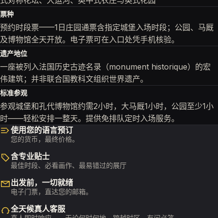
式对称花坛、大运河、英中式农庄与英式花园
票种
预约时段票——1日庄园通票含指定城堡入场时段；公园、马厩
及博物馆全天开放。电子票可在入口处凭手机核验。
遗产地位
一座被列入法国历史古迹名录（monument historique）的宏
伟建筑；并非联合国教科文组织世界遗产。
标准参观
参观城堡和孔代博物馆约需2小时，大马厩1小时，公园至少1小
时——轻松安排一整天。提供免排队定时入场服务。
使用您的语言预订
您的货币，最终价格。
含专业贴士
最佳时段、必看画作、最易错过的展厅
出发前，一切就绪
电子门票，直达您的邮箱。
全天候真人客服
真人即时响应——无论何时何地，跨越时区，有问必答。