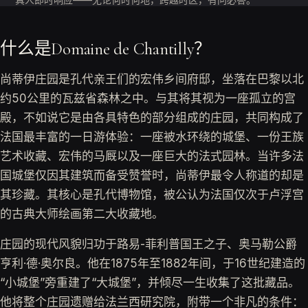
什么是Domaine de Chantilly？
尚蒂伊庄园是孔代亲王们的宏伟乡间府邸，坐落在巴黎以北
约50公里的瓦兹省森林之中。与其将其视为一座孤立的宫
殿，不如说它是由各具特色的部分组成的庄园，共同构成了
法国最丰富的一日游体验：一座被水环绕的城堡、一份王族
艺术收藏、宏伟的马厩以及一座巨大的法式园林。当许多法
国城堡仅因其建筑而备受赞誉时，尚蒂伊最令人称道的却是
其珍藏。其核心是孔代博物馆，被公认为法国仅次于卢浮宫
的古典大师绘画第二大收藏地。
庄园的现代风貌归功于路易-菲利普国王之子、奥马勒公爵
亨利·德·奥尔良。他在1875年至1882年间，于16世纪建造的
“小城堡”旁重建了“大城堡”，并倾尽一生收集了这批藏品。
他将整个庄园遗赠给法兰西研究院，附带一个非凡的条件：