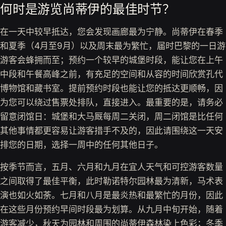
何时是游览尚蒂伊的最佳时节？
在一天中较早抵达，您会发现画廊最为宁静。尚蒂伊在春季
和夏季（4月至9月）以及周末最为繁忙，届时巴黎的一日游
游客会蜂拥而至；预约一个较早的城堡时段，能让您在上午
中段和午餐高峰之前，有充足的空间和从容的时间欣赏孔代
博物馆和藏书室。提前预约时段也能让您的抵达更顺畅，因
为您可以绕过售票处排队，直接进入。最重要的是，请务必
留意闭馆日：城堡和大马厩每周二关闭，周二闭馆是比任何
其他事情都更容易让游客措手不及的，因此请围绕这一天安
排您的日期，选择一周中的任何其他日子。
按季节而言，五月、六月和九月在宜人天气和可控游客数量
之间取得了最佳平衡，此时勒诺特尔园林最为清新，马术表
演也如火如荼。七月和八月是最炎热和最繁忙的月份，因此
在这些月份预约早间时段最为划算。从九月中旬开始，随着
游客减少，秋天为园林和周围的尚蒂伊森林染上色彩；冬季