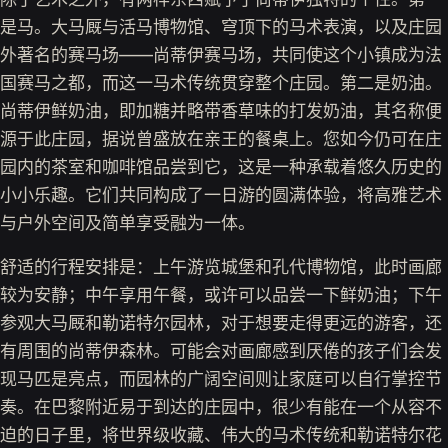
是马。大马厩与活马博物馆、穹顶下的马术表演，以及庄园
外著名的赛马场——尚蒂伊赛马场，共同使这个小镇成为法
国赛马之都，而这一马术传统贯穿整个庄园。第二是奶油。
尚蒂伊鲜奶油，即加糖并略带香草味的打发奶油，其名称便
源于此庄园，据说曾盛放在亲王的餐桌上。您如今仍可在庄
园内的茶室和咖啡馆品尝到它，这是一种承载着悠久历史的
小小乐趣。它们共同构成了一日游的圆满体验，将高雅艺术
与户外空间及简单享受融为一体。
舒适的行程安排是：上午游览城堡和孔代博物馆，此时画廊
较为安静；中午享用午餐，或许可以品尝一下鲜奶油；下午
参观大马厩和勒诺特尔园林，对于想要走得更远的游客，还
有周围的尚蒂伊森林。可能会对画廊感到厌倦的孩子们会发
现马匹是亮点，而园林的广阔空间则让家庭可以自行掌控节
奏。在巴黎附近易于到达的庄园中，很少有能在一个从容不
迫的日子里，将世界级收藏、伟大的马术传统和勒诺特尔花