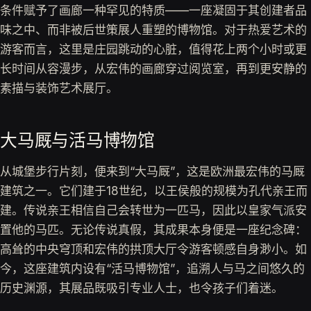
条件赋予了画廊一种罕见的特质——一座凝固于其创建者品
味之中、而非被后世策展人重塑的博物馆。对于热爱艺术的
游客而言，这里是庄园跳动的心脏，值得花上两个小时或更
长时间从容漫步，从宏伟的画廊穿过阅览室，再到更安静的
素描与装饰艺术展厅。
大马厩与活马博物馆
从城堡步行片刻，便来到“大马厩”，这是欧洲最宏伟的马厩
建筑之一。它们建于18世纪，以王侯般的规模为孔代亲王而
建。传说亲王相信自己会转世为一匹马，因此以皇家气派安
置他的马匹。无论传说真假，其成果本身便是一座纪念碑：
高耸的中央穹顶和宏伟的拱顶大厅令游客顿感自身渺小。如
今，这座建筑内设有“活马博物馆”，追溯人与马之间悠久的
历史渊源，其展品既吸引专业人士，也令孩子们着迷。