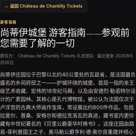
← 返回 Château de Chantilly Tickets
游客指南
尚蒂伊城堡 游客指南——参观前
您需要了解的一切
撰写方： Château de Chantilly Tickets 礼宾团队
·
最近更新 2026年6
月26日
尚蒂伊庄园位于巴黎以北约40公里处的瓦兹省，是法国最负
盛名的乡间府邸之一——护城环绕的城堡、首屈一指的亲王
级艺术收藏、宏伟的18世纪马厩，以及由安德烈·勒诺特尔设
计的广袤园林。其核心是孔代博物馆，被公认为法国仅次于
卢浮宫的古典大师画作宝库，常设展出约800件作品，包括
拉斐尔、普桑、安格尔和德拉克洛瓦的真迹，藏书室内更珍
藏有中世纪著名的《贝里公爵豪华时祷书》。这座庄园由路
易-菲利普国王之子、奥马勒公爵亨利·德·奥尔良重建并倾心