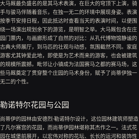
大马厩最负盛名的是其马术表演，在巨大的穹顶下上演，骑
手与骏马伴随着音乐，在独一无二的环境中展现身姿。表演
按季节安排日程，因此抵达时查看当天的表演时间，以便围
绕一场演出规划余下的游览，是明智之举。大马厩包含在庄
园门票内，与画廊形成了自然的对比：从孔代博物馆静谧的
古典大师展厅，到马匹的壮观与动感，氛围截然不同。家庭
游客尤其钟爱此地，即使是为艺术而来的游客，也会被建筑
的规模所震撼。毗邻让小镇成为法国赛马之都的赛马场，这
些马厩奠定了贯穿整个庄园的马术身份，赋予了尚蒂伊独一
无二的个性。
勒诺特尔花园与公园
尚蒂伊的园林由安德烈·勒诺特尔设计，这位园林建筑师塑造
了凡尔赛宫的花园，而尚蒂伊园林堪称其杰作之一。法式花
园在城堡前展开，以宏伟对称的花坛、长长的运河和装饰性