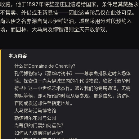
收藏，他于1897年将整座庄园遗赠给国家，条件是其藏品永
不售卖、外借或重新悬挂——因此这些珍品仅在此处可见。
尚蒂伊之名亦源自尚蒂伊鲜奶油，城堡采用分时段预约入
场，而园林、大马厩及博物馆则全天开放参观。
本页内容
什么是Domaine de Chantilly？
孔代博物馆与《豪华时祷书》——尊享免排队定时入场体
验。探索位于尚蒂伊城堡内的孔代博物馆，欣赏《豪华时
祷书》这一中世纪艺术杰作。通过我们的专属通道，无需
排队等候，即可按预约时段从容参观。更多信息，请访问
官网或发送邮件至指定地址。
大马厩与活马博物馆
勒诺特尔花园与公园
尚蒂伊的门票如何运作？
如何从巴黎前往尚蒂伊？