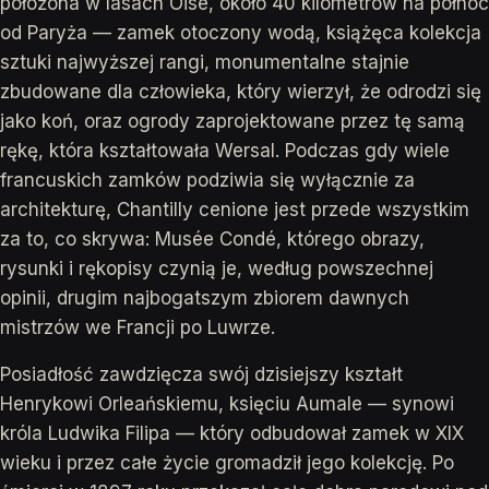
położona w lasach Oise, około 40 kilometrów na północ
od Paryża — zamek otoczony wodą, książęca kolekcja
sztuki najwyższej rangi, monumentalne stajnie
zbudowane dla człowieka, który wierzył, że odrodzi się
jako koń, oraz ogrody zaprojektowane przez tę samą
rękę, która kształtowała Wersal. Podczas gdy wiele
francuskich zamków podziwia się wyłącznie za
architekturę, Chantilly cenione jest przede wszystkim
za to, co skrywa: Musée Condé, którego obrazy,
rysunki i rękopisy czynią je, według powszechnej
opinii, drugim najbogatszym zbiorem dawnych
mistrzów we Francji po Luwrze.
Posiadłość zawdzięcza swój dzisiejszy kształt
Henrykowi Orleańskiemu, księciu Aumale — synowi
króla Ludwika Filipa — który odbudował zamek w XIX
wieku i przez całe życie gromadził jego kolekcję. Po