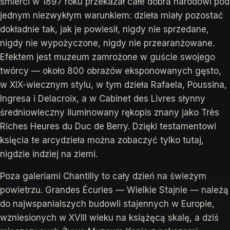
śmierci w 1897 roku przekazał całe dobra narodowi pod
jednym niezwykłym warunkiem: dzieła miały pozostać
dokładnie tak, jak je powiesił, nigdy nie sprzedane,
nigdy nie wypożyczone, nigdy nie przearanżowane.
Efektem jest muzeum zamrożone w guście swojego
twórcy — około 800 obrazów eksponowanych gęsto,
w XIX-wiecznym stylu, w tym dzieła Rafaela, Poussina,
Ingresa i Delacroix, a w Cabinet des Livres słynny
średniowieczny iluminowany rękopis znany jako Très
Riches Heures du Duc de Berry. Dzięki testamentowi
księcia te arcydzieła można zobaczyć tylko tutaj,
nigdzie indziej na ziemi.
Poza galeriami Chantilly to cały dzień na świeżym
powietrzu. Grandes Écuries — Wielkie Stajnie — należą
do najwspanialszych budowli stajennych w Europie,
wzniesionych w XVIII wieku na książęcą skalę, a dziś