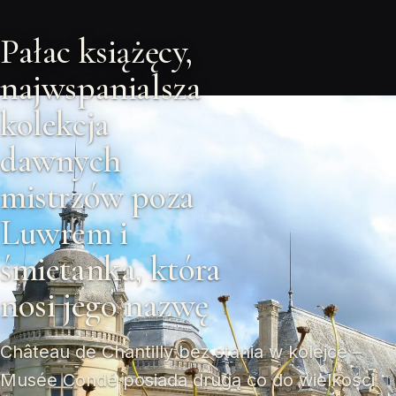
Pałac książęcy,
najwspanialsza
kolekcja
dawnych
mistrzów poza
Luwrem i
śmietanka, która
nosi jego nazwę
Château de Chantilly bez stania w kolejce –
Musée Condé posiada drugą co do wielkości