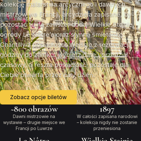
kolekcję malarstwa antycznego i dawnych
mistrzów we Francji, arcydzieła zapisane, by
pozostać tu na zawsze; dodaj Wielkie Stajnie,
ogrody Le Nôtre’a oraz słynną śmietankę
Chantilly z posiadłości. Wejście z rezerwacją
godziny do zamku: wybierz datę i przedział
czasowy, a reszta posiadłości pozostaje dla
Ciebie otwarta przez cały dzień.
Zobacz opcje biletów
~800 obrazów
1897
Dawni mistrzowie na
W całości zapisana narodowi
wystawie – drugie miejsce we
– kolekcja nigdy nie zostanie
Francji po Luwrze
przeniesiona
Le Nôtre
Wielkie Stajnie