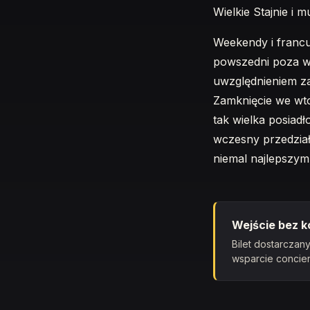
Wielkie Stajnie i 
Weekendy i francus
powszedni poza wa
uwzględnieniem za
Zamknięcie we wto
tak wielka posiadł
wczesny przedział
niemal najlepszym
Wejście bez ko
Bilet dostarcza
wsparcie concie