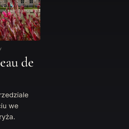
y
teau de
rzedziale
ciu we
ryża.