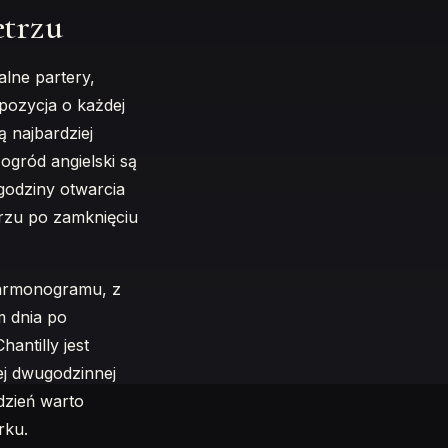
etrzu
lne partery,
pozycja o każdej
ą najbardziej
ogród angielski są
godziny otwarcia
rzu po zamknięciu
harmonogramu, z
m dnia po
antilly jest
ej dwugodzinnej
dzień warto
rku.