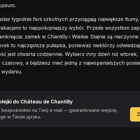
muzeum.
kie tygodnie ferii szkolnych przyciągają największe tłumy,
kacjami to najspokojniejszy wybór. Przede wszystkim zapl
mknięcia: zamek w Chantilly i Wielkie Stajnie są nieczynne
rek to najczęstsza pułapka, ponieważ niektórzy odwiedzaj
ość jest otwarta codziennie. Wybierz inny dzień niż wtorek,
 czasowy, a będziesz mieć jedną z najwspanialszych posiad
 wydaniu.
lejki do Château de Chantilly
ny bezpośrednio na Twój e-mail — gwarantowane wejście,
Z
rge w Twoim języku.