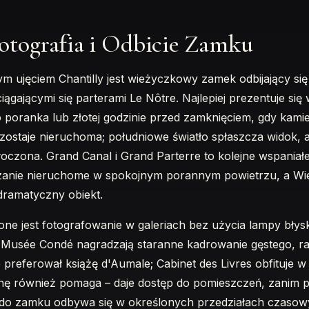
Fotografia i Odbicie Zamku
m ujęciem Chantilly jest wieżyczkowy zamek odbijający si
ągającymi się parterami Le Nôtre. Najlepiej prezentuje się 
 poranka lub złotej godzinie przed zamknięciem, gdy kamie
zostaje nieruchoma; południowe światło spłaszcza widok, a 
tłoczona. Grand Canal i Grand Parterre to kolejne wspaniał
zanie nieruchome w spokojnym porannym powietrzu, a Wiel
dramatyczny obiekt.
e jest fotografowanie w galeriach bez użycia lampy błysk
 Musée Condé nagradzają staranne kadrowanie gęstego, r
 preferował książę d'Aumale; Cabinet des Livres obfituje w
ę również pomaga – daje dostęp do pomieszczeń, zanim po
 do zamku odbywa się w określonych przedziałach czaso