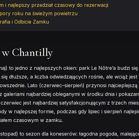
m i najlepszy przedział czasowy do rezerwacji
 i pory roku na świeżym powietrzu
rafia i Odbicie Zamku
 w Chantilly
) to jedno z najlepszych okien: park Le Nôtre’a budzi się 
ają się dłuższe, a liczba odwiedzających rośnie, ale wciąż je
wszednie. Lato (czerwiec–sierpień) przynosi najcieplejszą
z galeriami najbardziej obleganymi w środku dnia i pokazam
 czerwiec jest najbardziej satysfakcjonującym z trzech mie
ody w najlepszej formie, podczas gdy lipiec i sierpień najlep
iałem czasowym w zamku.
listopad) to sezon dla koneserów: łagodna pogoda, maleją