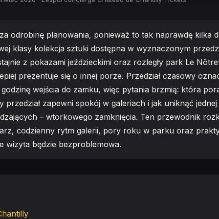
dza odrobinę planowania, ponieważ to tak naprawdę kilka
wej klasy kolekcja sztuki dostępna w wyznaczonym przed
ajnie z pokazami jeździeckimi oraz rozległy park Le Nôtre’
jlepiej prezentuje się o innej porze. Przedział czasowy ozna
i godzinę wejścia do zamku, więc pytania brzmią: która por
 przedział zapewni spokój w galeriach i jak uniknąć jednej
dzających – wtorkowego zamknięcia. Ten przewodnik rozk
arz, codzienny rytm galerii, pory roku w parku oraz prakt
że wizyta będzie bezproblemowa.
hantilly