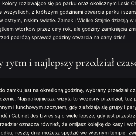
e kolory rozlewające się po parku oraz okolicznym Lesie Cha
ze wszystkich, z krótszymi godzinami otwarcia parku i sza
 ostrym, niskim świetle. Zamek i Wielkie Stajnie działają w 
tkiem wtorków przez cały rok, ale godziny zamknięcia zmie
rzed podróżą sprawdź godziny otwarcia na dany dzień.
 rytm i najlepszy przedział cza
i
do zamku jest na określoną godzinę, wybrany przedział c
zenie. Najspokojniejsza wizyta to wczesny przedział, tuż 
nnym i lunchowym szczytem, gdy zjeżdżają się grupy i par
dé i Cabinet des Livres są o wiele lepsze, gdy jest przestr
edział oznacza również, że omijasz kolejkę do kasy i wch
środku, resztę dnia możesz spędzić we własnym tempie, zwi