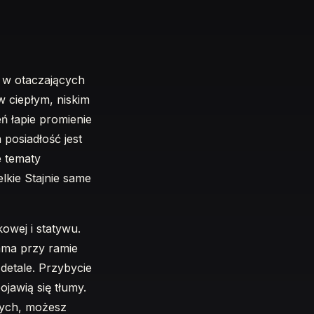
ę w otaczających
w ciepłym, niskim
ń łapie promienie
posiadłość jest
e tematy
kie Stajnie same
owej i statywu.
ama przy ramie
 detale. Przybycie
jawią się tłumy.
wych, możesz