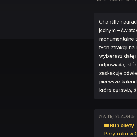
Chantilly nagra
jednym – świato
monumentalne st
tych atrakcji na
wybierasz datę 
odpowiada, który
zaskakuje odwie
pierwsze kalend
które sprawią, 
NA TEJ STRONIE
🎟 Kup bilety
Pory roku w C