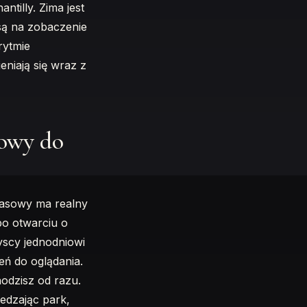
ntilly. Zima jest
nsą na zobaczenie
rytmie
niają się wraz z
sowy do
zasowy ma realny
po otwarciu o
yscy jednodniowi
zeń do oglądania.
odzisz od razu.
edzając park,