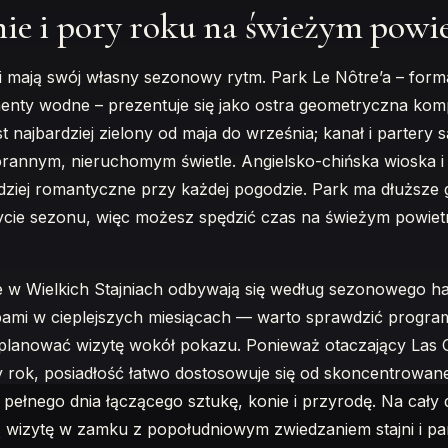
jnie i pory roku na świeżym powi
i mają swój własny sezonowy rytm. Park Le Nôtre’a – forma
ementy wodne – prezentuje się jako ostra geometryczna kom
st najbardziej zielony od maja do września; kanał i partery s
rannym, nieruchomym świetle. Angielsko-chińska wioska i 
rdziej romantyczne przy każdej pogodzie. Park ma dłuższe 
ycie sezonu, więc możesz spędzić czas na świeżym powiet
ie w Wielkich Stajniach odbywają się według sezonowego 
ami w cieplejszych miesiącach — warto sprawdzić progra
planować wizytę wokół pokazu. Ponieważ otaczający Las Ch
y rok, posiadłość łatwo dostosowuje się od skoncentrowan
o pełnego dnia łączącego sztukę, konie i przyrodę. Na cały 
wizytę w zamku z popołudniowym zwiedzaniem stajni i pa