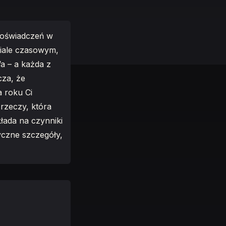
 doświadczeń w
ziale czasowym,
a – a każda z
cza, że
a roku Ci
 rzeczy, która
łada na czynniki
yczne szczegóły,