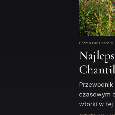
Château de Chantilly 
Najleps
Chantil
Przewodnik 
czasowym d
wtorki w tej
Zaktualizowano w cz