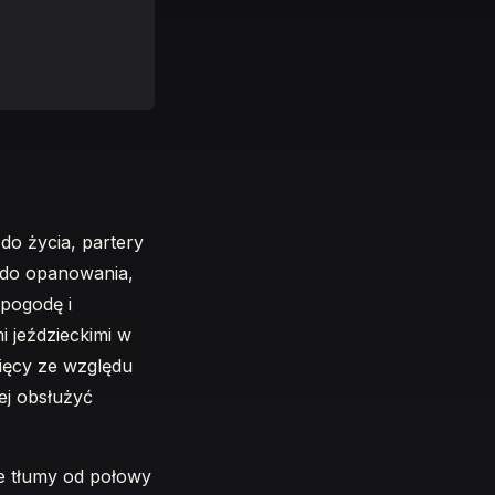
do życia, partery
st do opanowania,
 pogodę i
i jeździeckimi w
sięcy ze względu
iej obsłużyć
ce tłumy od połowy