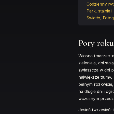
Codzienny ryt
Park, stajnie
Światło, Fotog
Pory roku
Wiosna (marzec–maj
zielenieją, dni st
zwłaszcza w dni po
największe tłumy, 
pełnym rozkwicie;
na długie dni i ogr
wczesnym przedz
Jesień (wrzesień–