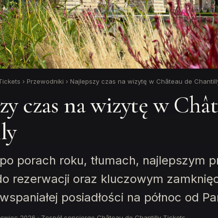
Tickets
›
Przewodniki
›
Najlepszy czas na wizytę w Château de Chantill
zy czas na wizytę w Châ
ly
po porach roku, tłumach, najlepszym p
o rezerwacji oraz kluczowym zamknię
 wspaniałej posiadłości na północ od Pa
erwiec 2026
·
Zespół concierge Château de Chantilly Tickets