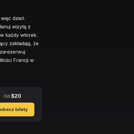
 więc dzień
anuj wizytę z
 w każdy wtorek.
ący zakładają, że
 zarezerwuj
łości Francji w
$20
Od
obacz bilety