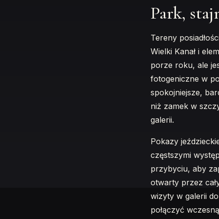
Park, sta
Tereny posiadłośc
Wielki Kanał i el
porze roku, ale je
fotogeniczne w po
spokojniejsze, ba
niż zamek w szcz
galerii.
Pokazy jeździeck
częstszymi występ
przybyciu, aby za
otwarty przez cał
wizyty w galerii d
połączyć wczesną 