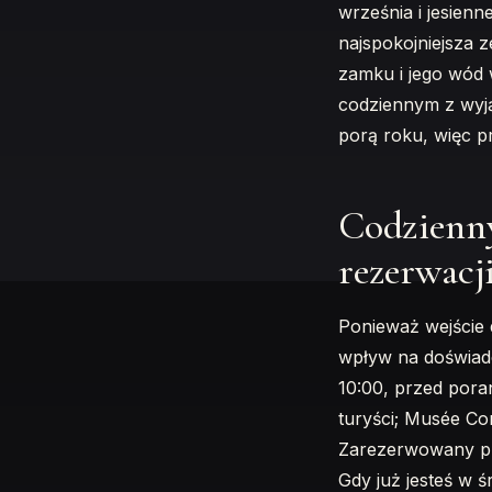
września i jesienn
najspokojniejsza 
zamku i jego wód w
codziennym z wyją
porą roku, więc p
Codzienny
rezerwacj
Ponieważ wejście 
wpływ na doświadc
10:00, przed pora
turyści; Musée Con
Zarezerwowany prz
Gdy już jesteś w 