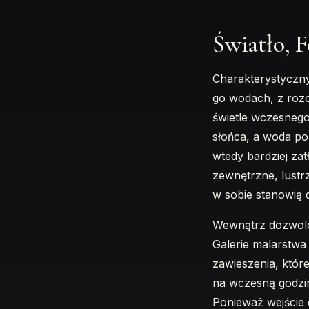
Światło, 
Charakterystyczny
go wodach, z rozci
świetle wczesnego
słońca, a woda po
wtedy bardziej za
zewnętrzne, lustr
w sobie stanowią 
Wewnątrz dozwolon
Galerie malarstwa
zawieszenia, które
na wczesną godzin
Ponieważ wejście