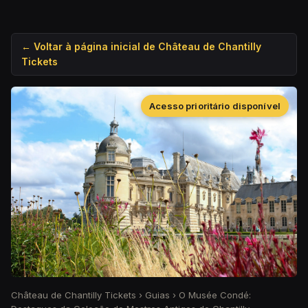
← Voltar à página inicial de Château de Chantilly
Tickets
Acesso prioritário disponível
Château de Chantilly Tickets
›
Guias
›
O Musée Condé: