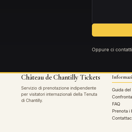
Oppure ci contatti
Château de Chantilly Tickets
Informaz
Servizio di prenotazione indipendente
Guida del 
per visitatori internazionali della Tenuta
Confronta
di Chantilly.
FAQ
Prenota i b
Contattac