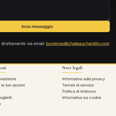
Invia messaggio
 direttamente via email:
bookings@chateauchantilly.com
ioni
Note legali
visitatore
Informativa sulla privacy
 le tue opzioni
Termini di servizio
Politica di rimborso
iglietti
Informativa sui cookie
i