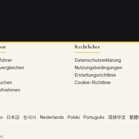
ion
Rechtliches
führer
Datenschutzerklärung
vergleichen
Nutzungsbedingungen
Erstattungsrichtlinie
buchen
Cookie-Richtlinie
aufnehmen
no
日本語
한국어
Nederlands
Polski
Português
简体中文
繁體
n.