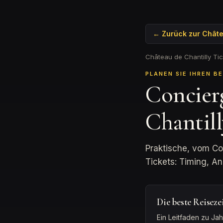
← Zurück zur Châtea
Château de Chantilly Tic
PLANEN SIE IHREN B
Concier
Chantill
Praktische, vom Co
Tickets: Timing, An
Die beste Reiseze
Ein Leitfaden zu Ja