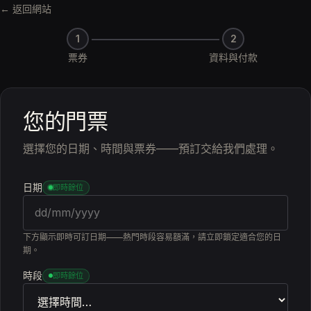
← 返回網站
1
2
票券
資料與付款
您的門票
選擇您的日期、時間與票券——預訂交給我們處理。
日期
即時餘位
下方顯示即時可訂日期——熱門時段容易額滿，請立即鎖定適合您的日
期。
時段
即時餘位