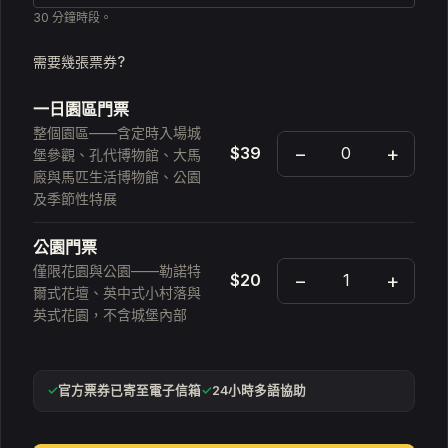
30 分鐘時段。
需要幾張票券?
一日園區門票
整個園區——含定時入場城
−
+
$39
堡參觀、孔代博物館、大馬
廄與馬匹生活博物館、公園
及季節性特展
公園門票
僅限花園與公園——勒諾特
−
+
$20
爾式花壇、英中式小村落與
英式花園，不含城堡內部
✓
官方票券已寄至電子信箱
✓
24小時多語協助