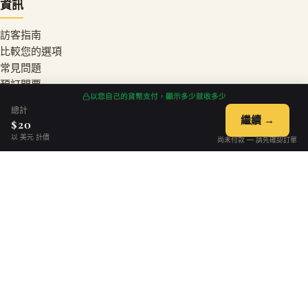
資訊
訪客指南
比較您的選項
常見問題
預訂門票
以您自己的貨幣支付，顯示多少就收多少
聯絡我們
總計
繼續 →
$20
以 美元 計價
法律聲明
尚未付款 — 請先確認訂單
隱私權政策
服務條款
退款政策
Cookie政策
聯絡方式
bookings@chateauchantilly.com