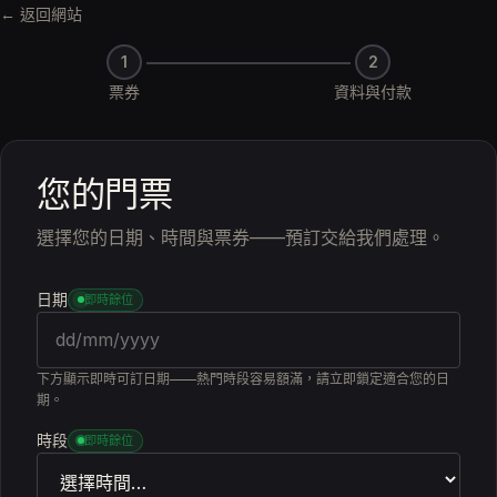
← 返回網站
1
2
票券
資料與付款
您的門票
選擇您的日期、時間與票券——預訂交給我們處理。
日期
即時餘位
下方顯示即時可訂日期——熱門時段容易額滿，請立即鎖定適合您的日
期。
時段
即時餘位