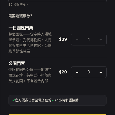
30 分鐘時段。
需要幾張票券?
一日園區門票
整個園區——含定時入場城
−
+
$39
堡參觀、孔代博物館、大馬
廄與馬匹生活博物館、公園
及季節性特展
公園門票
僅限花園與公園——勒諾特
−
+
$20
爾式花壇、英中式小村落與
英式花園，不含城堡內部
✓
官方票券已寄至電子信箱
✓
24小時多語協助