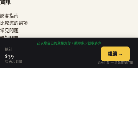
資訊
訪客指南
比較您的選項
常見問題
預訂門票
以您自己的貨幣支付，顯示多少就收多少
聯絡我們
總計
繼續 →
$39
以 美元 計價
法律聲明
尚未付款 — 請先確認訂單
隱私權政策
服務條款
退款政策
Cookie政策
聯絡方式
bookings@chateauchantilly.com