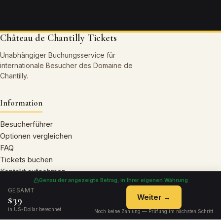
Château de Chantilly Tickets
Unabhängiger Buchungsservice für
internationale Besucher des Domaine de
Chantilly.
Information
Besucherführer
Optionen vergleichen
FAQ
Tickets buchen
Kontakt aufnehmen
Genau der angezeigte Betrag, in Ihrer eigenen Währung
GESAMT
Weiter →
$39
Rechtliches
in US-Dollar berechnet
Noch keine Zahlung — Prüfung im nächsten Schritt
Datenschutzerklärung